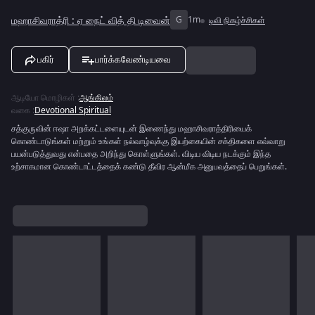
மஹாசிவராத்ரி : ஏ நைட் வித் தி டிவைன்
G
1m
டிவி நிகழ்ச்சிகள்
பகிர்
பார்க்கவேண்டியவை
ஆடியோ மொழிகள்
:
ஆங்கிலம்
வகை
:
Devotional Spiritual
சத்குருவின் ஈஷா அறக்கட்டளையுடன் இணைந்து மஹாசிவராத்திரியைக்
கொண்டாடுங்கள் மற்றும் உங்கள் நல்வாழ்வுக்கு இயற்கையின் சக்திகளை எவ்வாறு
பயன்படுத்துவது என்பதை அறிந்து கொள்ளுங்கள். விடிய விடிய நடக்கும் இந்த
உற்சாகமான கொண்டாட்டத்தைக் கண்டு தீவிர ஆன்மீக அனுபவத்தைப் பெறுங்கள்.