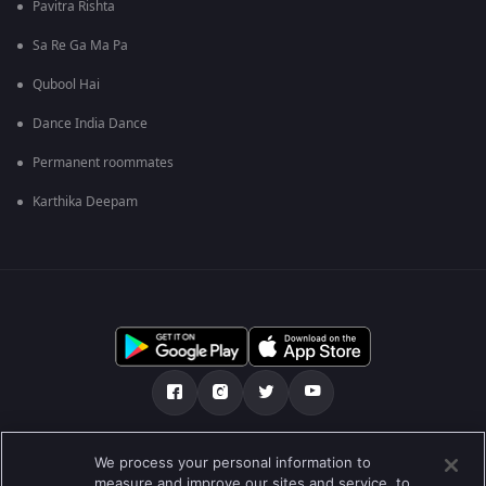
Pavitra Rishta
Sa Re Ga Ma Pa
Qubool Hai
Dance India Dance
Permanent roommates
Karthika Deepam
எங்களை பற்றி
உதவி மையம்
தனியுரிமைக் கொள்கை
We process your personal information to
measure and improve our sites and service, to