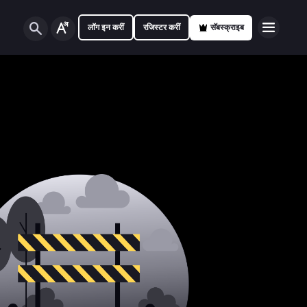
लॉग इन करीं
रजिस्टर करीं
सॅबस्क्राइब