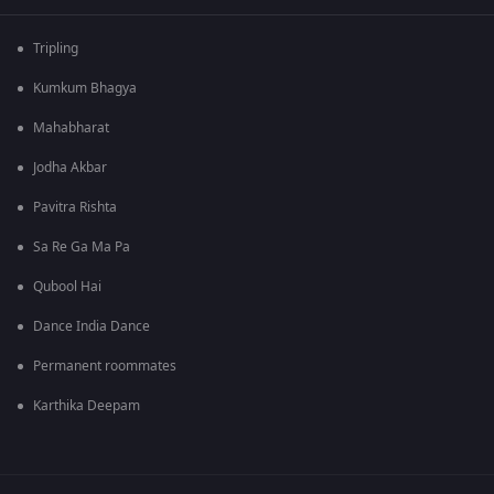
Tripling
Kumkum Bhagya
Mahabharat
Jodha Akbar
Pavitra Rishta
Sa Re Ga Ma Pa
Qubool Hai
Dance India Dance
Permanent roommates
Karthika Deepam