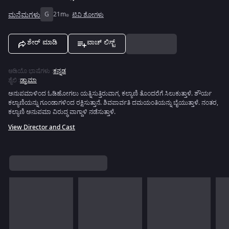
ಮನೆಮಗಳು
G
21m
ಟಿವಿ ಶೋಗಳು
ಶೇರ್ ಮಾಡಿ
ವಾಚ್ ಲಿಸ್ಟ್
ಆಡಿಯೊ ಭಾಷೆಗಳು
:
ಕನ್ನಡ
ಶೈಲಿ
:
ಡ್ರಾಮಾ
ಅನುಪಮಾಳಿಂದ ಓಡಿಹೋಗಲು ಯತ್ನಿಸುತ್ತಿರುವಾಗ, ಕಲ್ಯಾಣಿ ತೊಂದರೆಗೆ ಸಿಲುಕುತ್ತಾಳೆ. ಶೌರ್ಯ
ಕಲ್ಯಾಣಿಯನ್ನು ಗೂಂಡಾಗಳಿಂದ ರಕ್ಷಿಸುತ್ತಾನೆ. ಶಿವಪಾರ್ವತಿ ದಮಯಂತಿಯನ್ನು ಬೈಯುತ್ತಾಳೆ. ನಂತರ,
ಕಲ್ಯಾಣಿ ಅನುಪಮಾ ವಿರುದ್ಧ ವಾಗ್ದಾಳಿ ನಡೆಸುತ್ತಾಳೆ.
View Director and Cast