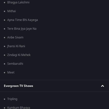
Bhagya Lakshmi
Mithai
Apna Time Bhi Aayega
Tere Bina Jiya Jaye Na
Anbe Sivam
Jhansi Ki Rani
Zindagi Ki Mehek
Sembaruthi
Meet
Evergreen TV Shows
Tripling
Kumkum Bhagya