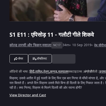
S1
E11 : एपिसोड़ 11 - गलौटी गीले शिकवे
कोल्ड लस्सी और चिकन मसाला
34m
10 Sep 2019
वेब सीरी
NC17
शेयर
वॉचलिस्ट
ऑडियो की भाषा
:
हिंदी
,
तामिल
,
तेलुगू
,
कन्नड़
,
मलयालम
सबटाइटल्स
:
अंग्रेज़ी
शैली
:
ड्रामा
विक्रम; उससे अतीत में हुई ग़लती के लिए फिर एक बार नित्या से माँफी मांगता है, और 
रात बिताते हैं। अगले दिन विक्रम उससे मिले बिना ही दिल्ली के लिए निकल जाता है। 
रही है। क्या नित्या; विक्रम से मिलने दिल्ली की ओर रवाना होगी?
View Director and Cast