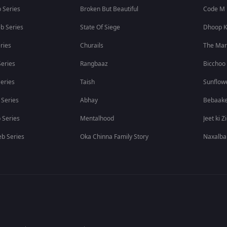
 Series
Broken But Beautiful
Code M
b Series
State Of Siege
Dhoop K
ries
Churails
The Ma
eries
Rangbaaz
Bicchoo
eries
Taish
Sunflow
 Series
Abhay
Bebaak
 Series
Mentalhood
Jeet ki Z
b Series
Oka Chinna Family Story
Naxalba