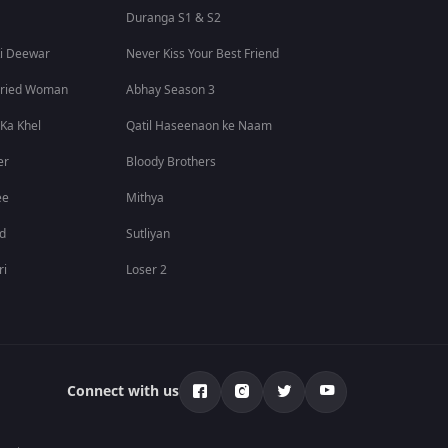
Duranga S1 & S2
i Deewar
Never Kiss Your Best Friend
rried Woman
Abhay Season 3
 Ka Khel
Qatil Haseenaon ke Naam
er
Bloody Brothers
ee
Mithya
id
Sutliyan
ri
Loser 2
Connect with us