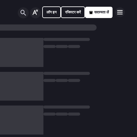
लॉग इन
रजिस्टर करें
सदस्यता लें