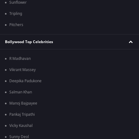
Sunflower
Tripling
Pitchers
Bollywood Top Celebrities
R Madhavan
Vikrant Massey
Deepika Padukone
Salman Khan
Manoj Bajpayee
Pankaj Tripathi
Vicky Kaushal
Sunny Deol