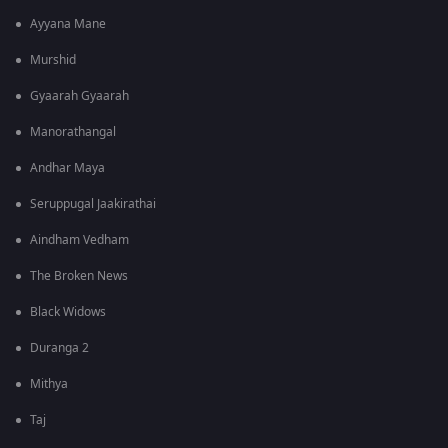
Ayyana Mane
Murshid
Gyaarah Gyaarah
Manorathangal
Andhar Maya
Seruppugal Jaakirathai
Aindham Vedham
The Broken News
Black Widows
Duranga 2
Mithya
Taj