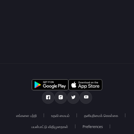
எங்களை பற்றி
உதவி மையம்
தனியுரிமைக் கொள்கை
பயன்பாட்டு விதிமுறைகள்
Preferences