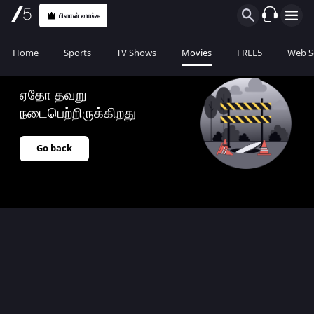
பிளான் வாங்க
Home
Sports
TV Shows
Movies
FREE5
Web S
ஏதோ தவறு
நடைபெற்றிருக்கிறது
Go back