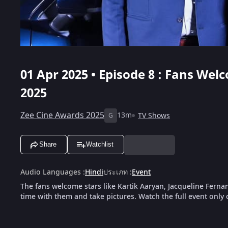
01 Apr 2025 • Episode 8 : Fans Wel
2025
Zee Cine Awards 2025
13m
TV Shows
G
Share
Watchlist
Audio Languages
:
Hindi
ประเภท
:
Event
The fans welcome stars like Kartik Aaryan, Jacqueline Fern
time with them and take pictures. Watch the full event only 