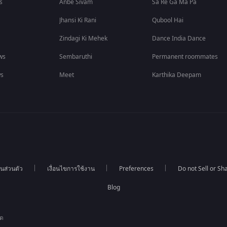
s
Anbe Sivam
Sa Re Ga Ma Pa
Jhansi Ki Rani
Qubool Hai
Zindagi Ki Mehek
Dance India Dance
ws
Sembaruthi
Permanent roommates
ws
Meet
Karthika Deepam
นส่วนตัว
เงื่อนไขการใช้งาน
Preferences
Do not Sell or S
Blog
ัด