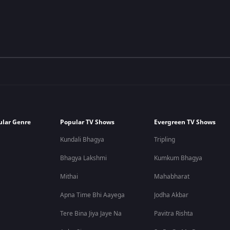
ular Genre
Popular TV Shows
Evergreen TV Shows
Kundali Bhagya
Tripling
Bhagya Lakshmi
Kumkum Bhagya
Mithai
Mahabharat
Apna Time Bhi Aayega
Jodha Akbar
Tere Bina Jiya Jaye Na
Pavitra Rishta