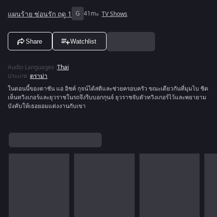
แผนร้าย ซ่อนรัก ฤดู 1
G
41m
TV Shows
Share
Watchlist
Audio Languages
:
Thai
ประเภท
:
ดราม่า
ในตอนนี้ของตาชัน แอ อิชค์ กุจน์ได้สติและช่วยครอบครัว ขณะเดียวกันที่มุมไบ ซิด
เห็นทวิงเกอร์และยุวราชในรถจึงรีบบอกกุนจ์ ยุวราชจับตัวทวิงเกอร์ไว้และพยายาม
บังคับให้เธอยอมแต่งงานกับเขา