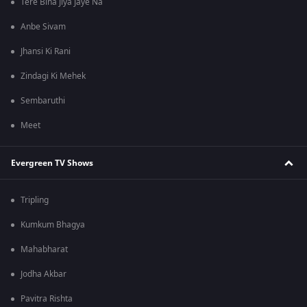
Tere Bina Jiya Jaye Na
Anbe Sivam
Jhansi Ki Rani
Zindagi Ki Mehek
Sembaruthi
Meet
Evergreen TV Shows
Tripling
Kumkum Bhagya
Mahabharat
Jodha Akbar
Pavitra Rishta