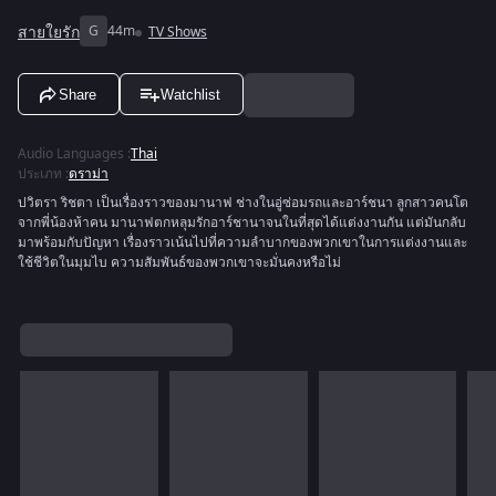
สายใยรัก
G
44m
TV Shows
Share
Watchlist
Audio Languages
:
Thai
ประเภท
:
ดราม่า
ปวิตรา ริชตา เป็นเรื่องราวของมานาฟ ช่างในอู่ซ่อมรถและอาร์ชนา ลูกสาวคนโต
จากพี่น้องห้าคน มานาฟตกหลุมรักอาร์ชานาจนในที่สุดได้แต่งงานกัน แต่มันกลับ
มาพร้อมกับปัญหา เรื่องราวเน้นไปที่ความลำบากของพวกเขาในการแต่งงานและ
ใช้ชีวิตในมุมไบ ความสัมพันธ์ของพวกเขาจะมั่นคงหรือไม่