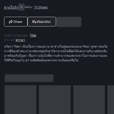
สายใยรัก
G
44m
TV Shows
Share
Watchlist
Audio Languages
:
Thai
ประเภท
:
ดราม่า
ปวิตรา ริชตา เป็นเรื่องราวของมานาฟ ช่างในอู่ซ่อมรถและอาร์ชนา ลูกสาวคนโต
จากพี่น้องห้าคน มานาฟตกหลุมรักอาร์ชานาจนในที่สุดได้แต่งงานกัน แต่มันกลับ
มาพร้อมกับปัญหา เรื่องราวเน้นไปที่ความลำบากของพวกเขาในการแต่งงานและ
ใช้ชีวิตในมุมไบ ความสัมพันธ์ของพวกเขาจะมั่นคงหรือไม่