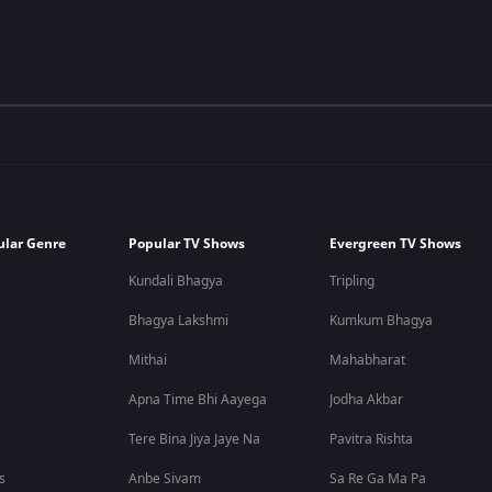
ular Genre
Popular TV Shows
Evergreen TV Shows
Kundali Bhagya
Tripling
Bhagya Lakshmi
Kumkum Bhagya
Mithai
Mahabharat
Apna Time Bhi Aayega
Jodha Akbar
Tere Bina Jiya Jaye Na
Pavitra Rishta
s
Anbe Sivam
Sa Re Ga Ma Pa