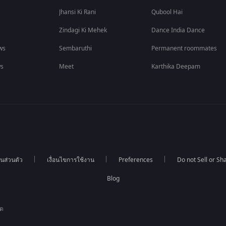
Jhansi Ki Rani
Qubool Hai
Zindagi Ki Mehek
Dance India Dance
ws
Sembaruthi
Permanent roommates
ws
Meet
Karthika Deepam
นส่วนตัว
เงื่อนไขการใช้งาน
Preferences
Do not Sell or S
Blog
ัด