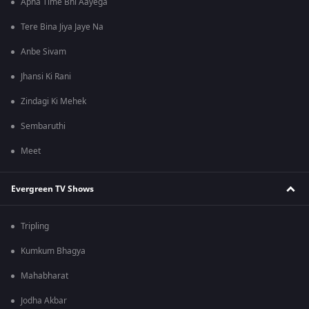
Apna Time Bhi Aayega
Tere Bina Jiya Jaye Na
Anbe Sivam
Jhansi Ki Rani
Zindagi Ki Mehek
Sembaruthi
Meet
Evergreen TV Shows
Tripling
Kumkum Bhagya
Mahabharat
Jodha Akbar