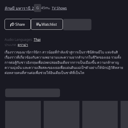
ลักษมี มหารานี 2
G
45m
TV Shows
Share
Watchlist
Audio Languages
:
Thai
ประเภท
:
ดราม่า
เรื่องราวของมานิการ์นิกา สาวน้อยที่กำลังเข้าสู่การเป็นราชินีลักษมีไบ แห่งจันสิ
เรื่องราวที่เกี่ยวข้องกับความพยายามและความยากลำบากในชีวิตของเธอ รวมทั้ง
การต่อสู้กับชาวอังกฤษเพื่อปลดปล่อยอินเดียจากการเป็นเมืองขึ้น ความกล้าหาญ
ความมุ่งมั่น และความเสียสละของเธอเพื่อแผ่นดินแม่เป็ฯตัวอย่างให้นักปฏิวัติหลาย
ต่อหลายคนที่สานต่อเพื่อช่วยให้อินเดียเป็นชาติที่เป็นไท