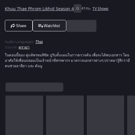
Khuu Thae Phrom Likhid Season 4
G
41m
TV Shows
Share
Watchlist
Audio Languages
:
Thai
ประเภท
:
ดราม่า
ในตอนนี้ของ คู่แท้พรหมลิขิต ปูรับตั้งแผนในการตรวจค้น เพื่อจะได้พบเอกสาร โดย
อาศัยให้เพื่อนปลอมเป็นเจ้าหน้าที่สรรพากร มาตรวจเอกสารต่างๆ ปราคยารู้สึกว่ามี
คนช่วยอาลียา และ ตันนู