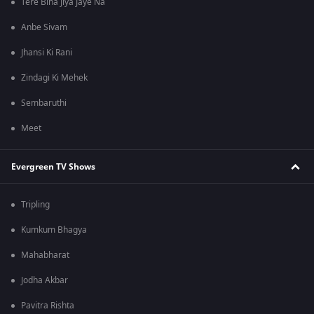
Tere Bina Jiya Jaye Na
Anbe Sivam
Jhansi Ki Rani
Zindagi Ki Mehek
Sembaruthi
Meet
Evergreen TV Shows
Tripling
Kumkum Bhagya
Mahabharat
Jodha Akbar
Pavitra Rishta