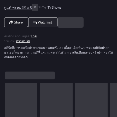
คู่แท้ พรหมลิขิต 3
R
38m
TV Shows
Share
Watchlist
Audio Languages
:
Thai
ประเภท
:
ดราม่า
,
รัก
อภินึกถึงการพบกับปราคยาและครอบครัวเธอ เมื่ออาเลียเห็นภาพของอภิกับปราค
ยา เธอก็พยายามหาว่าอภิฟื้นความทรงจำได้ไหม อาเลียเตือนครอบครัวปราคยาให้
กันเธอออกจากอภิ