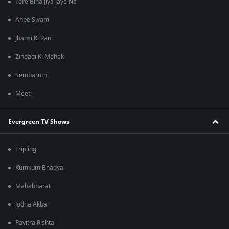
Tere Bina Jiya Jaye Na
Anbe Sivam
Jhansi Ki Rani
Zindagi Ki Mehek
Sembaruthi
Meet
Evergreen TV Shows
Tripling
Kumkum Bhagya
Mahabharat
Jodha Akbar
Pavitra Rishta