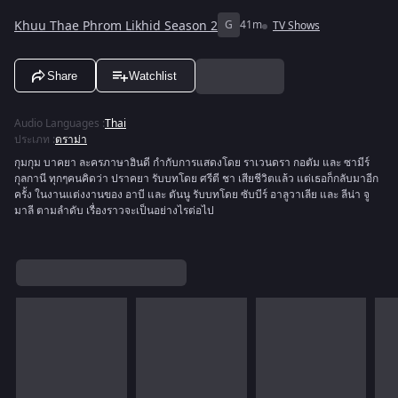
Khuu Thae Phrom Likhid Season 2
G
41m
TV Shows
Share
Watchlist
Audio Languages
:
Thai
ประเภท
:
ดราม่า
กุมกุม บาคยา ละครภาษาฮินดี กำกับการแสดงโดย ราเวนดรา กอตัม และ ซามีร์
กุลกานี ทุกๆคนคิดว่า ปราคยา รับบทโดย ศรีตี ชา เสียชีวิตแล้ว แต่เธอก็กลับมาอีก
ครั้ง ในงานแต่งงานของ อาบี และ ตันนู รับบทโดย ซับบีร์ อาลูวาเลีย และ ลีน่า จู
มาลี ตามลำดับ เรื่องราวจะเป็นอย่างไรต่อไป