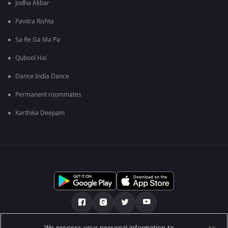
Jodha Akbar
Pavitra Rishta
Sa Re Ga Ma Pa
Qubool Hai
Dance India Dance
Permanent roommates
Karthika Deepam
We process your personal information to