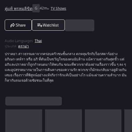
คู่แท้ พรหมลิขิต
G
42m
TV Shows
Share
Watchlist
Audio Languages
:
Thai
ประเภท
:
ดราม่า
ปราคยา สาวธรรมดาจากครอบครัวชนชั้นกลาง ตกหลุมรักกับร็อกสตาร์อย่าง
อภิเษก เทห์รา หรือ อภิ ที่ดันเป็นขวัญใจของคนนับล้าน แม้ความต่างกันสุดขั้ว แต่
อภิและปราคยาก็ถูกกำหนดมาให้พบกัน ขณะที่พวกเขาต้องผ่านเรื่องราวขึ้น ๆ ลง ๆ
และอุปสรรคมากมายในการเดินทางของความรัก พวกเขาก็มักจะกลับมาอยู่ด้วยกัน
เสมอ เรื่องราวที่พิสูจน์อย่างแท้จริงว่ารักแท้เป็นอย่างไร แม้จะผ่านความลำบาก มัน
ก็หากันจนเจอด้วยชัยชนะในที่สุด