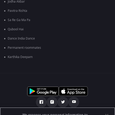
Jodha Akbar
Pavitra Rishta
Sa Re Ga Ma Pa
Qubool Hai
Dance India Dance
Permanent roommates
Karthika Deepam
We process your personal information to