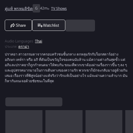
คู่แท้ พรหมลิขิต
G
42m
TV Shows
Share
Watchlist
Audio Languages
:
Thai
ประเภท
:
ดราม่า
ปราคยา สาวธรรมดาจากครอบครัวชนชั้นกลาง ตกหลุมรักกับร็อกสตาร์อย่าง
อภิเษก เทห์รา หรือ อภิ ที่ดันเป็นขวัญใจของคนนับล้าน แม้ความต่างกันสุดขั้ว แต่
อภิและปราคยาก็ถูกกำหนดมาให้พบกัน ขณะที่พวกเขาต้องผ่านเรื่องราวขึ้น ๆ ลง ๆ
และอุปสรรคมากมายในการเดินทางของความรัก พวกเขาก็มักจะกลับมาอยู่ด้วยกัน
เสมอ เรื่องราวที่พิสูจน์อย่างแท้จริงว่ารักแท้เป็นอย่างไร แม้จะผ่านความลำบาก มัน
ก็หากันจนเจอด้วยชัยชนะในที่สุด