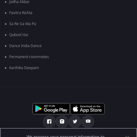
Jodha Akbar
Pavitra Rishta
Sa Re Ga Ma Pa
Qubool Hai
Dance India Dance
Permanent roommates
Karthika Deepam
We process your personal information to