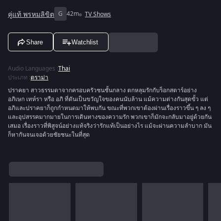
คู่แท้ พรหมลิขิต
G
42m
TV Shows
Share
Watchlist
Audio Languages
:
Thai
ประเภท
:
ดราม่า
ปราคยา สาวธรรมดาจากครอบครัวชนชั้นกลาง ตกหลุมรักกับร็อกสตาร์อย่าง
อภิเษก เทห์รา หรือ อภิ ที่ดันเป็นขวัญใจของคนนับล้าน แม้ความต่างกันสุดขั้ว แต่
อภิและปราคยาก็ถูกกำหนดมาให้พบกัน ขณะที่พวกเขาต้องผ่านเรื่องราวขึ้น ๆ ลง ๆ
และอุปสรรคมากมายในการเดินทางของความรัก พวกเขาก็มักจะกลับมาอยู่ด้วยกัน
เสมอ เรื่องราวที่พิสูจน์อย่างแท้จริงว่ารักแท้เป็นอย่างไร แม้จะผ่านความลำบาก มัน
ก็หากันจนเจอด้วยชัยชนะในที่สุด