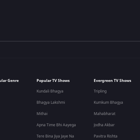
ular Genre
Popular TV Shows
Evergreen TV Shows
Kundali Bhagya
Tripling
Bhagya Lakshmi
Kumkum Bhagya
Mithai
Mahabharat
Apna Time Bhi Aayega
Jodha Akbar
Tere Bina Jiya Jaye Na
Pavitra Rishta