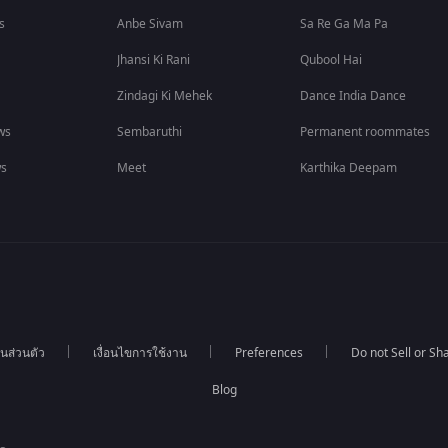
s
Anbe Sivam
Sa Re Ga Ma Pa
Jhansi Ki Rani
Qubool Hai
Zindagi Ki Mehek
Dance India Dance
ws
Sembaruthi
Permanent roommates
ws
Meet
Karthika Deepam
นส่วนตัว
เงื่อนไขการใช้งาน
Preferences
Do not Sell or S
Blog