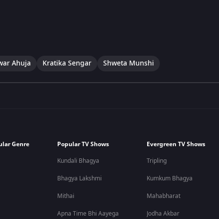
war Ahuja
Kratika Sengar
Shweta Munshi
ular Genre
Popular TV Shows
Evergreen TV Shows
Kundali Bhagya
Tripling
Bhagya Lakshmi
Kumkum Bhagya
Mithai
Mahabharat
Apna Time Bhi Aayega
Jodha Akbar