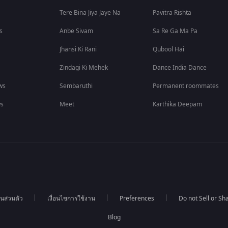
Tere Bina Jiya Jaye Na
Pavitra Rishta
s
Anbe Sivam
Sa Re Ga Ma Pa
Jhansi Ki Rani
Qubool Hai
Zindagi Ki Mehek
Dance India Dance
ws
Sembaruthi
Permanent roommates
ws
Meet
Karthika Deepam
นส่วนตัว
เงื่อนไขการใช้งาน
Preferences
Do not Sell or S
Blog