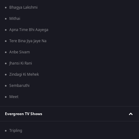
Bhagya Lakshmi
Mithai
Apna Time Bhi Aayega
Tere Bina Jiya Jaye Na
Anbe Sivam
Jhansi Ki Rani
Zindagi Ki Mehek
Sembaruthi
Meet
Evergreen TV Shows
Tripling