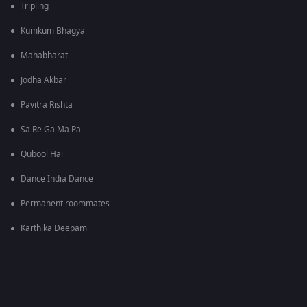
Tripling
Kumkum Bhagya
Mahabharat
Jodha Akbar
Pavitra Rishta
Sa Re Ga Ma Pa
Qubool Hai
Dance India Dance
Permanent roommates
Karthika Deepam