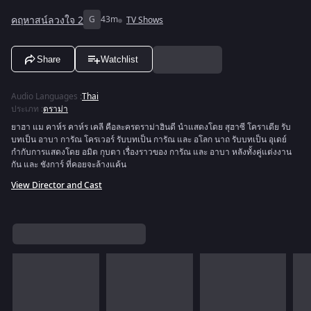
คฤหาสน์ลวงใจ 2
G
43m
TV Shows
Share
Watchlist
Audio Languages
:
Thai
ประเภท
:
ดราม่า
ยาฮา แม คาห์ร คาห์ร เคลี คือละครดราม่าฮินดี นำแสดงโดย สุฮาซี โคราเดีย รับ
บทเป็น อาบา การัณ โครเวอร์ รับบทเป็น การัณ และ อโลก นาถ รับบทเป็น อุเดย์
กำกับการแสดงโดย อมิต กุบตา เรื่องราวของ การัณ และ อาบา หลังทั้งคู่แต่งงาน
กัน และ ชังการ์ ที่คอยจะล้างแค้น
View Director and Cast