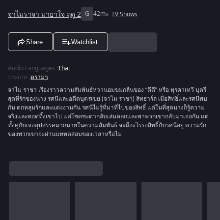
จาไมราจา มายาใจ ฤดู 2
G
42m
TV Shows
Share
Watchlist
Audio Languages
:
Thai
ประเภท
:
ดราม่า
จาไม ราชา เรื่องราวความสัมพันธ์หวานอมขมกลืนของ “ดีดี” หรือ ทุรคาเทวี บุตรี
สุดที่รักของนาง รศนีและอดีตบุตรเขย (จาไม ราชา) สิทธาร์ถ เมื่อสิทธิ์และรศนีพบ
กัน ตกหลุมรักและแต่งงานกัน รศนีไม่รู้ที่มาที่ไปของสิทธิ์ แต่ในที่สุดนางก็รู้ความ
จริงและทอดทิ้งเขาไป แต่โชคชะตากลับเล่นตลกและพาพวกเขากลับมาเจอกัน แต่
ทั้งคู่กับเจออุปสรรคมากมายในความสัมพันธ์ จะมีอะไรรอสิทธิ์กับรศนีอยู่ ความรัก
ของพวกเขาจะผ่านบททดสอบของเวลาหรือไม่