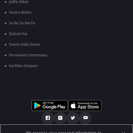
Jodha Akbar
Pavitra Rishta
Sa Re Ga Ma Pa
Qubool Hai
Dance India Dance
Permanent roommates
Karthika Deepam
We process your personal information to