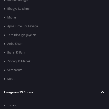
Kundali Bhagya
Bhagya Lakshmi
Mithai
Apna Time Bhi Aayega
Tere Bina Jiya Jaye Na
Anbe Sivam
Jhansi Ki Rani
Zindagi Ki Mehek
Sembaruthi
Meet
Evergreen TV Shows
Tripling