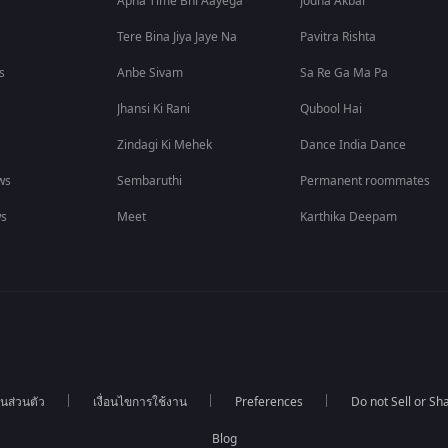
Apna Time Bhi Aayega
Jodha Akbar
Tere Bina Jiya Jaye Na
Pavitra Rishta
s
Anbe Sivam
Sa Re Ga Ma Pa
Jhansi Ki Rani
Qubool Hai
Zindagi Ki Mehek
Dance India Dance
ws
Sembaruthi
Permanent roommates
ws
Meet
Karthika Deepam
นส่วนตัว
เงื่อนไขการใช้งาน
Preferences
Do not Sell or S
Blog