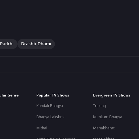
Parkhi
Drashti Dhami
ular Genre
Popular TV Shows
Evergreen TV Shows
Kundali Bhagya
Tripling
Bhagya Lakshmi
Kumkum Bhagya
Mithai
Mahabharat