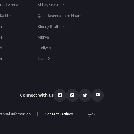
rried Woman
Abhay Season 3
 Ka Khel
Qatil Haseenaon ke Naam
er
Bloody Brothers
ee
Mithya
id
Sutliyan
ri
Loser 2
Connect with us
rsonal Information
బ్లాగు