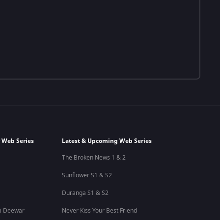
 Web Series
Latest & Upcoming Web Series
The Broken News 1 & 2
Sunflower S1 & S2
Duranga S1 & S2
i Deewar
Never Kiss Your Best Friend