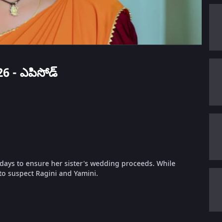
2026 - ఎపిసోడ్
 days to ensure her sister's wedding proceeds. While
to suspect Ragini and Yamini.