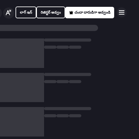
లాగ్ ఇన్
రిజిస్టర్ అవ్వం
చందా దారుడిగా అవ్వండి