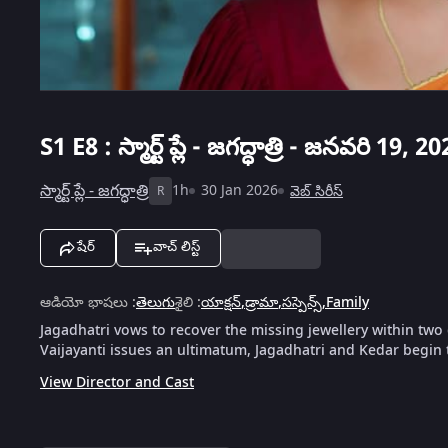
S1
E8 : స్మార్ట్ ప్లే - జగద్ధాత్రి - జనవరి 19, 
స్మార్ట్ ప్లే - జగద్ధాత్రి
1h
30 Jan 2026
వెబ్‌ సిరీస్
R
షేర్
వాచ్ లిస్ట్
ఆడియో భాషలు
:
తెలుగు
శైలి
:
యాక్షన్
,
డ్రామా
,
సస్పెన్స్
,
Family
Jagadhatri vows to recover the missing jewellery within two
Vaijayanti issues an ultimatum, Jagadhatri and Kedar begin 
View Director and Cast