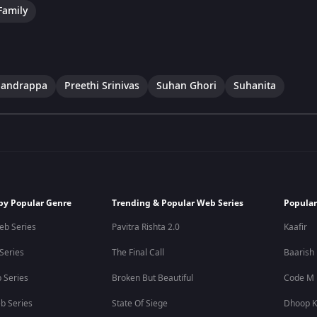
Family
handrappa
Preethi Srinivas
Suhan Ghori
Suhanita
by Popular Genre
Trending & Popular Web Series
Popular
eb Series
Pavitra Rishta 2.0
Kaafir
 Series
The Final Call
Baarish
 Series
Broken But Beautiful
Code M
b Series
State Of Siege
Dhoop K