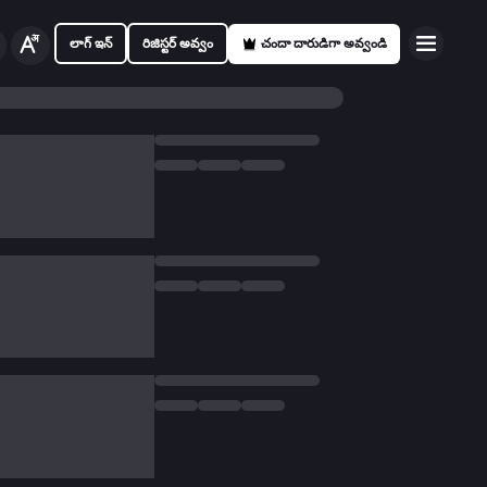
లాగ్ ఇన్
రిజిస్టర్ అవ్వం
చందా దారుడిగా అవ్వండి