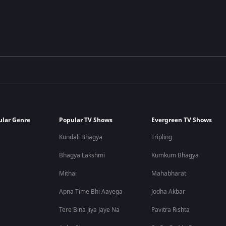
ular Genre
Popular TV Shows
Evergreen TV Shows
Kundali Bhagya
Tripling
Bhagya Lakshmi
Kumkum Bhagya
Mithai
Mahabharat
Apna Time Bhi Aayega
Jodha Akbar
Tere Bina Jiya Jaye Na
Pavitra Rishta