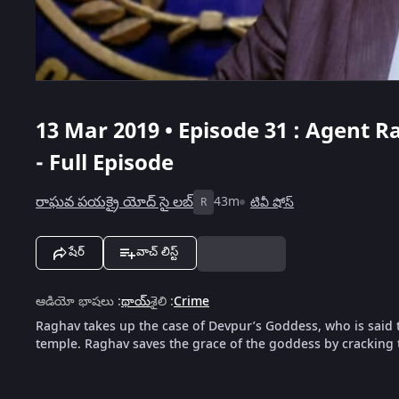
13 Mar 2019 • Episode 31 : Agent Ra
- Full Episode
రాఘవ పయక్రై యోద్ సై లబ్
43m
టివీ షోస్
R
షేర్
వాచ్ లిస్ట్
ఆడియో భాషలు
:
థాయ్
శైలి
:
Crime
Raghav takes up the case of Devpur’s Goddess, who is said 
temple. Raghav saves the grace of the goddess by cracking 