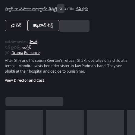
ప్యార్ కా పహలా అధ్యాయ్ శివ్శక్తి
G
27m
టివీ షోస్
షేర్
వాచ్ లిస్ట్
ఆడియో భాషలు
:
హిందీ
సబ్ టైటిల్స్
:
ఇంగ్లీష్
శైలి
:
Drama
,
Romance
After Shiv and his cousin Keertan's refusal, Shakti operates on a child at a
temple. Mandira twists her elder sister-in-law Padma's hand. They see
Shakti at their hospital and decide to punish her.
View Director and Cast