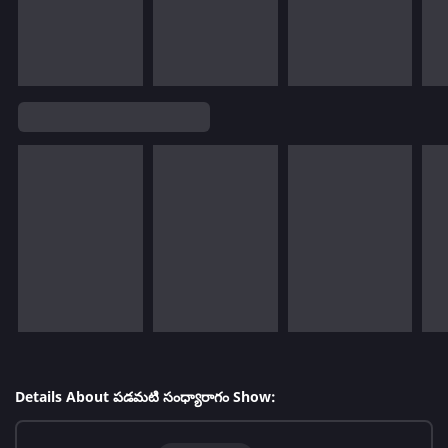
Details About పడమటి సంధ్యారాగం Show: