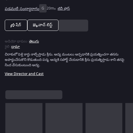
పడమటి సంధ్యారాగం
G
20m
టివీ షోస్
షేర్
వాచ్ లిస్ట్
ఆడియో భాషలు
:
తెలుగు
శైలి
:
డ్రామా
చిరాకులో పెళ్లి కార్డు కాల్చేస్తాడు శ్రీను. ఆద్య మంటలు ఆర్పడానికి ప్రయత్నించగా తనను
అపార్థంచేసుకొని కొడుతుంది పద్మ. ఆద్యకి సపోర్ట్ చేయడానికి శ్రీను ప్రయత్నిస్తాడు కాని తనపై
నింద వేసుకుంటుంది ఆద్య.
View Director and Cast