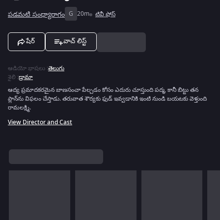
పడమటి సంధ్యారాగం
G
20m
టివీ షోస్
షేర్
వాచ్ లిస్ట్
ఆడియో భాషలు
:
తెలుగు
శైలి
:
డ్రామా
ఆద్య ప్రమాదకరమైన బాణసంచా పేల్చడం కోసం ఎదురు చూస్తుంది పద్మ, కానీ బిట్టు తన
ప్లాన్‌ను విఫలం చేస్తాడు. తరువాత శౌర్యకు ఫుడ్ ఇవ్వడానికి ఇంటి నుండి బయటకు వెళ్తుంది
రామలక్ష్మి.
View Director and Cast