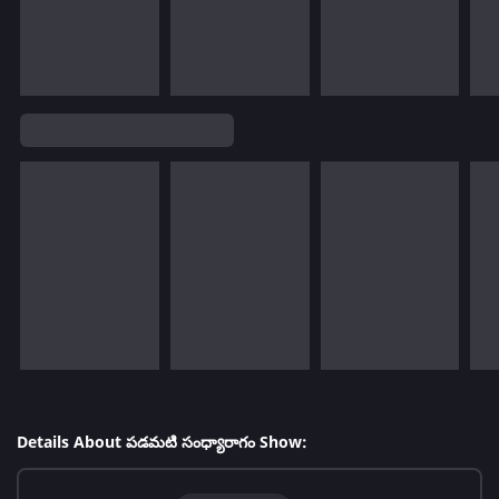
Details About పడమటి సంధ్యారాగం Show: