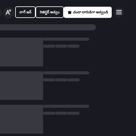
లాగ్ ఇన్
రిజిస్టర్ అవ్వం
చందా దారుడిగా అవ్వండి