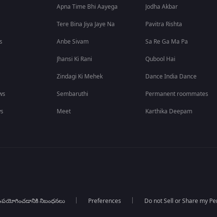
Apna Time Bhi Aayega
Jodha Akbar
Tere Bina Jiya Jaye Na
Pavitra Rishta
s
Anbe Sivam
Sa Re Ga Ma Pa
Jhansi Ki Rani
Qubool Hai
Zindagi Ki Mehek
Dance India Dance
ws
Sembaruthi
Permanent roommates
ws
Meet
Karthika Deepam
పయోగించడానికి నిబంధనలు
Preferences
Do not Sell or Share my Pe