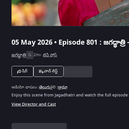
05 May 2026 • Episode 801 : జగద్ధాత్రి - మ
జగద్ధాత్రి
2m
టివీ షోస్
G
షేర్
వాచ్ లిస్ట్
ఆడియో భాషలు
:
తెలుగు
శైలి
:
డ్రామా
Enjoy this scene from Jagadhatri and watch the full episode
View Director and Cast