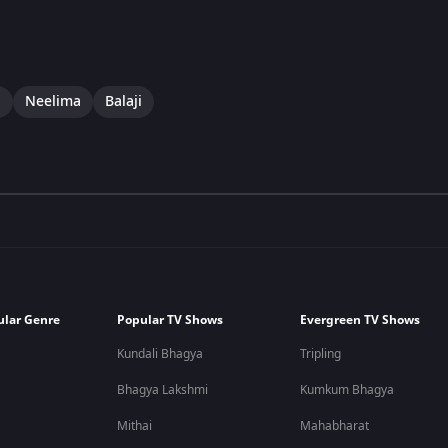
i
Neelima
Balaji
ular Genre
Popular TV Shows
Evergreen TV Shows
Kundali Bhagya
Tripling
Bhagya Lakshmi
Kumkum Bhagya
Mithai
Mahabharat