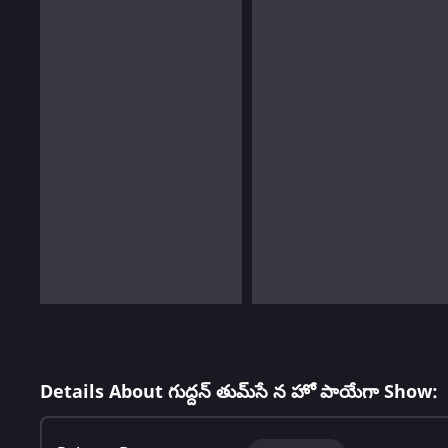
Details About గుద్దన్ తుమ్‌సే న హో పాయేగా Show: