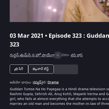
03 Mar 2021 • Episode 323 : Gudd
323
గుద్దన్ తుమ్‌సే న హో పాయేగా
20m
టివీ షోస్
G
షేర్
వాచ్ లిస్ట్
ఆడియో భాషలు
:
రష్యన్
శైలి
:
Drama
Guddan Tumse Na Ho Payegaa is a Hindi drama television s
Rashmi Gupta, Sehrish Ali, Anuj Kohli, Mayank Verma and G
girl, who fails at almost everything that she attempts to ac
marries an old man and becomes the mother-in-law of thre