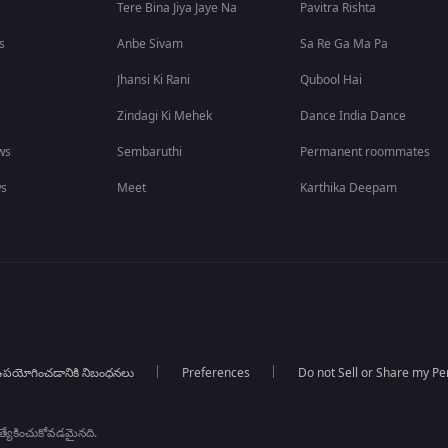
Tere Bina Jiya Jaye Na
Pavitra Rishta
s
Anbe Sivam
Sa Re Ga Ma Pa
Jhansi Ki Rani
Qubool Hai
Zindagi Ki Mehek
Dance India Dance
ws
Sembaruthi
Permanent roommates
ws
Meet
Karthika Deepam
పయోగించడానికి నిబంధనలు
Preferences
Do not Sell or Share my Pe
్రత్యేకించుకోవడమైనది.