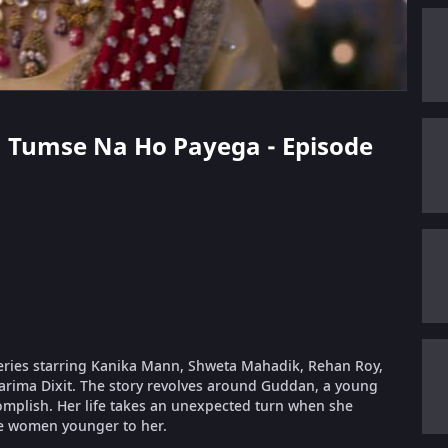
an Tumse Na Ho Payega - Episode
eries starring Kanika Mann, Shweta Mahadik, Rehan Roy,
arima Dixit. The story revolves around Guddan, a young
complish. Her life takes an unexpected turn when she
e women younger to her.