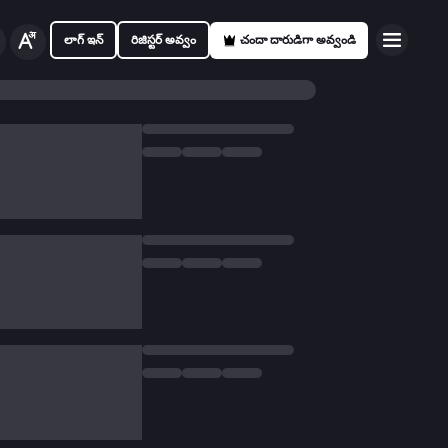
లాగ్ ఇన్
రిజిస్టర్ అవ్వం
చందా దారుడిగా అవ్వండి