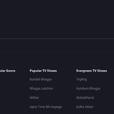
ular Genre
Popular TV Shows
Evergreen TV Shows
Kundali Bhagya
Tripling
Bhagya Lakshmi
Kumkum Bhagya
Mithai
Mahabharat
Apna Time Bhi Aayega
Jodha Akbar