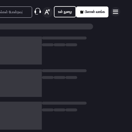
உள் நுழை
பிளான் வாங்க