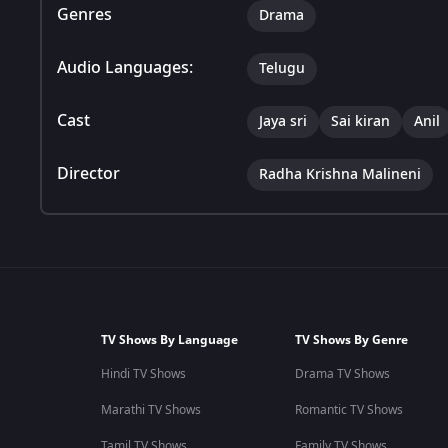
Genres
Drama
Audio Languages:
Telugu
Cast
Jaya sri
Sai kiran
Anil
Director
Radha Krishna Malineni
TV Shows By Language
TV Shows By Genre
Hindi TV Shows
Drama TV Shows
Marathi TV Shows
Romantic TV Shows
Tamil TV Shows
Family TV Shows