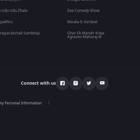
 Udu Udu Zhala
Zee Comedy Show
lpakhru
Mauka-E-Vardaat
rajyarakshak Sambhaji
Ghar Ek Mandir Kripa
Agrasen Maharaj Ki
Connect with us
 my Personal Information