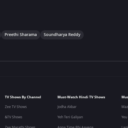
Preethi Sharama
Soundharya Reddy
TV Shows By Channel
Must-Watch Hindi TV Shows
Mus
Zee TV Shows
Jodha Akbar
Maz
&TV Shows
Yeh Teri Galiyan
Yeu
Zee Marathi Shows
Apna Time Bhi Aayega
Lagi