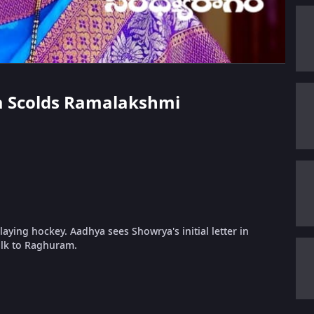
ya Scolds Ramalakshmi
ying hockey. Aadhya sees Showrya's initial letter in
lk to Raghuram.