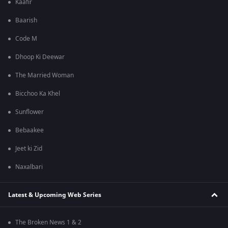
Kaafir
Baarish
Code M
Dhoop Ki Deewar
The Married Woman
Bicchoo Ka Khel
Sunflower
Bebaakee
Jeet ki Zid
Naxalbari
Latest & Upcoming Web Series
The Broken News 1 & 2