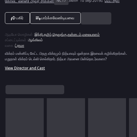
கோல்ட் லஸ்ஸி அவுர் சிக்கன்
NC17
34m
10 Sep 2019
வெப் சீரீஸ்
பகிர்
பார்க்கவேண்டியவை
ஆடியோ மொழிகள்
:
இந்தி
,
தமிழ்
,
தெலுங்கு
,
கன்னடம்
,
மலையாளம்
சப்டைட்டில்கள்
:
ஆங்கிலம்
வகை
:
ட்ராமா
விக்ரம் மன்னிப்பு கேட்ட பிறகு விக்ரமும் நித்யாவும் ஒன்றாக இரவைக் கழிக்கிறார்கள்.
மறுநாள் விக்ரம் டெல்லி செல்கிறார். நித்யா அவனை பின்தொடர்வாளா?
View Director and Cast