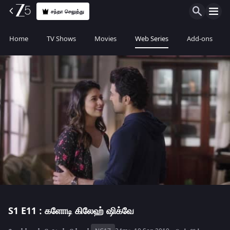
சந்தா செலுத்து
Home
TV Shows
Movies
Web Series
Add-ons
S1
E11 : களோடி கிலேஹ் ஷிக்வே