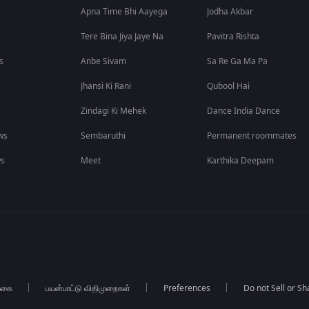
Apna Time Bhi Aayega
Jodha Akbar
Tere Bina Jiya Jaye Na
Pavitra Rishta
s
Anbe Sivam
Sa Re Ga Ma Pa
Jhansi Ki Rani
Qubool Hai
Zindagi Ki Mehek
Dance India Dance
ws
Sembaruthi
Permanent roommates
ws
Meet
Karthika Deepam
்கை
பயன்பாட்டு விதிமுறைகள்
Preferences
Do not Sell or S