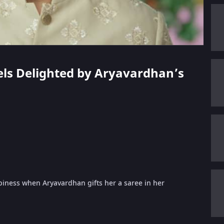
eels Delighted by Aryavardhan’s
ness when Aryavardhan gifts her a saree in her