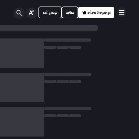
உள் நுழை
பதிவு
சந்தா செலுத்து