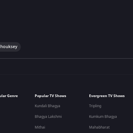
Chouksey
ular Genre
Popular TV Shows
Evergreen TV Shows
Kundali Bhagya
Tripling
Bhagya Lakshmi
Kumkum Bhagya
Mithai
Mahabharat