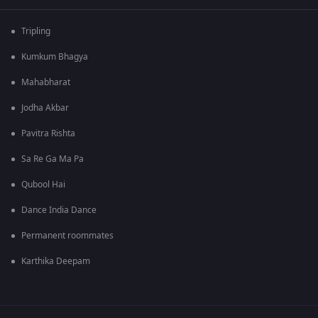
Tripling
Kumkum Bhagya
Mahabharat
Jodha Akbar
Pavitra Rishta
Sa Re Ga Ma Pa
Qubool Hai
Dance India Dance
Permanent roommates
Karthika Deepam