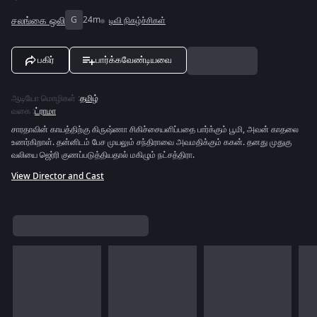
சலங்கை ஒலி
G
24m
டிவி நிகழ்ச்சிகள்
பகிர்
பார்க்கவேண்டியவை
ஆடியோ மொழிகள்
:
தமிழ்
வகை
:
ட்ராமா
சாரதாவின் காயத்திற்கு கிருஷ்ணா சிகிச்சையளிப்பதை பார்க்கும் பூமி, அவன் காதலை
உணர்கிறாள். தன்னிடம் பேச முயலும் சந்திராவை அவமதிக்கும் ககன். தனது முதுகு
வலியை ஜெர்ரி குணப்படுத்தியதால் மகிழும் நட்சத்திரா.
View Director and Cast