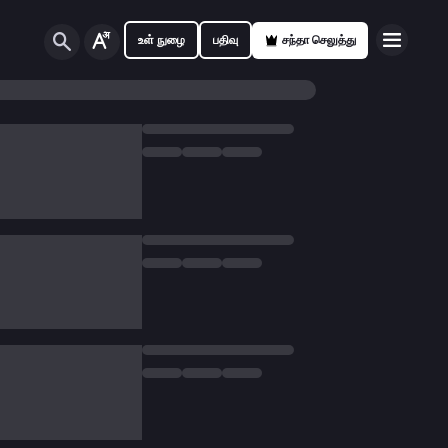
உள் நுழை
பதிவு
சந்தா செலுத்து