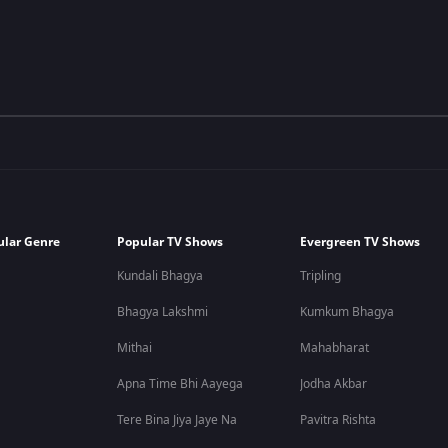
ular Genre
Popular TV Shows
Evergreen TV Shows
Kundali Bhagya
Tripling
Bhagya Lakshmi
Kumkum Bhagya
Mithai
Mahabharat
Apna Time Bhi Aayega
Jodha Akbar
Tere Bina Jiya Jaye Na
Pavitra Rishta