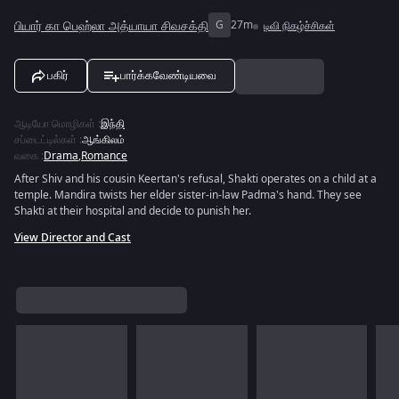
பியார் கா பெஹ்லா அத்யாயா சிவசக்தி
G
27m
டிவி நிகழ்ச்சிகள்
பகிர்
பார்க்கவேண்டியவை
ஆடியோ மொழிகள்
:
இந்தி
சப்டைட்டில்கள்
:
ஆங்கிலம்
வகை
:
Drama
,
Romance
After Shiv and his cousin Keertan's refusal, Shakti operates on a child at a
temple. Mandira twists her elder sister-in-law Padma's hand. They see
Shakti at their hospital and decide to punish her.
View Director and Cast