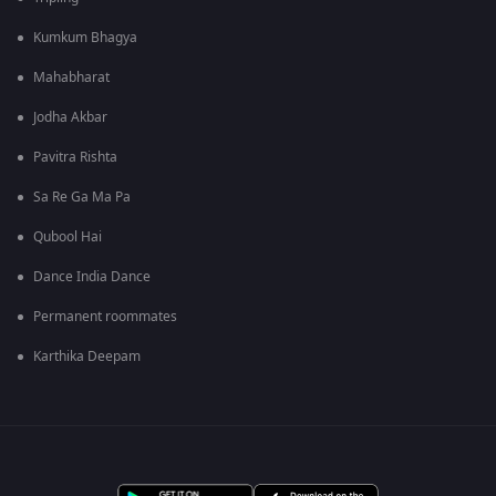
Kumkum Bhagya
Mahabharat
Jodha Akbar
Pavitra Rishta
Sa Re Ga Ma Pa
Qubool Hai
Dance India Dance
Permanent roommates
Karthika Deepam