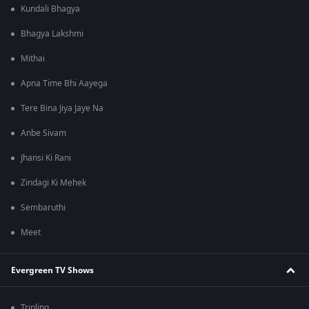
Kundali Bhagya
Bhagya Lakshmi
Mithai
Apna Time Bhi Aayega
Tere Bina Jiya Jaye Na
Anbe Sivam
Jhansi Ki Rani
Zindagi Ki Mehek
Sembaruthi
Meet
Evergreen TV Shows
Tripling