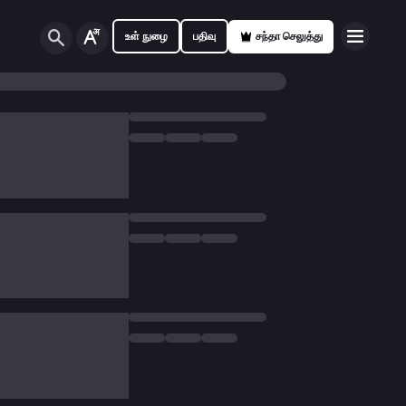
உள் நுழை
பதிவு
சந்தா செலுத்து