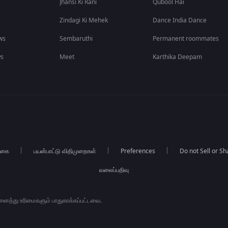
Jhansi Ki Rani
Qubool Hai
Zindagi Ki Mehek
Dance India Dance
ws
Sembaruthi
Permanent roommates
ws
Meet
Karthika Deepam
்கை
பயன்பாட்டு விதிமுறைகள்
Preferences
Do not Sell or S
வலைப்பதிவு
அனைத்து உரிமைகளும் பாதுகாக்கப்பட்டவை.