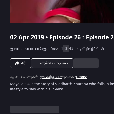
02 Apr 2019 • Episode 26 : Episode 
ஜமாய் ராஜா மாயா ஜெய் சீஸன் 4
43m
டிவி நிகழ்ச்சிகள்
G
பகிர்
பார்க்கவேண்டியவை
ஆடியோ மொழிகள்
:
தாய்லாந்து மொழி
வகை
:
Drama
Maya Jai S4 is the story of Siddharth Khurana who falls in lo
lifestyle to stay with his in-laws.