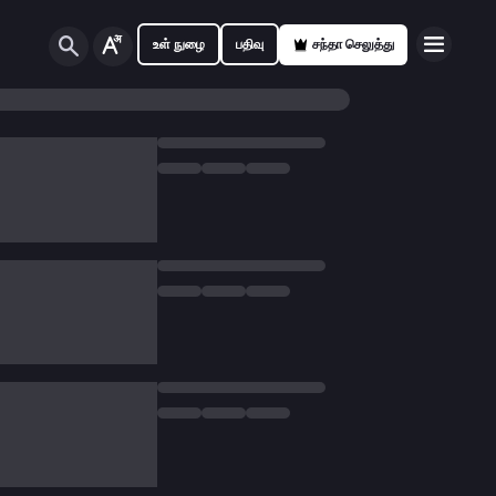
உள் நுழை
பதிவு
சந்தா செலுத்து