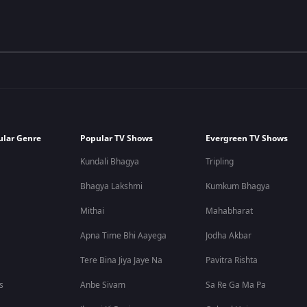
ular Genre
Popular TV Shows
Evergreen TV Shows
Kundali Bhagya
Tripling
Bhagya Lakshmi
Kumkum Bhagya
Mithai
Mahabharat
Apna Time Bhi Aayega
Jodha Akbar
Tere Bina Jiya Jaye Na
Pavitra Rishta
s
Anbe Sivam
Sa Re Ga Ma Pa