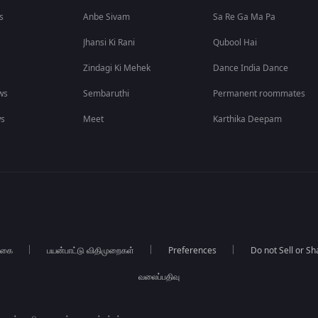
s
Anbe Sivam
Sa Re Ga Ma Pa
Jhansi Ki Rani
Qubool Hai
Zindagi Ki Mehek
Dance India Dance
ws
Sembaruthi
Permanent roommates
ws
Meet
Karthika Deepam
்கை
பயன்பாட்டு விதிமுறைகள்
Preferences
Do not Sell or S
வலைப்பதிவு