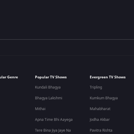
ular Genre
Popular TV Shows
Evergreen TV Shows
Kundali Bhagya
Tripling
Bhagya Lakshmi
Kumkum Bhagya
Mithai
Mahabharat
Apna Time Bhi Aayega
Jodha Akbar
Tere Bina Jiya Jaye Na
Pavitra Rishta