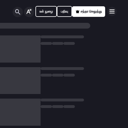
உள் நுழை
பதிவு
சந்தா செலுத்து