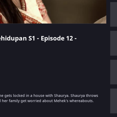
ehidupan S1 - Episode 12 -
he gets locked in a house with Shaurya. Shaurya throws
nd her family get worried about Mehek's whereabouts.