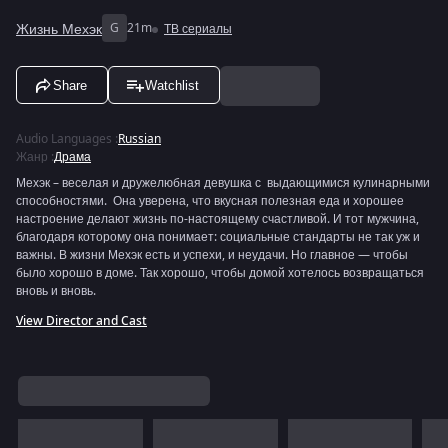
Жизнь Мехэк
G
21m
ТВ сериалы
Share
Watchlist
Audio Languages
:
Russian
Жанр
:
Драма
Мехэк – веселая и дружелюбная девушка с выдающимися кулинарными
способностями. Она уверена, что вкусная полезная еда и хорошее
настроение делают жизнь по-настоящему счастливой. И тот мужчина,
благодаря которому она понимает: социальные стандарты не так уж и
важны. В жизни Мехэк есть и успехи, и неудачи. Но главное — чтобы
было хорошо в доме. Так хорошо, чтобы домой хотелось возвращаться
вновь и вновь.
View Director and Cast