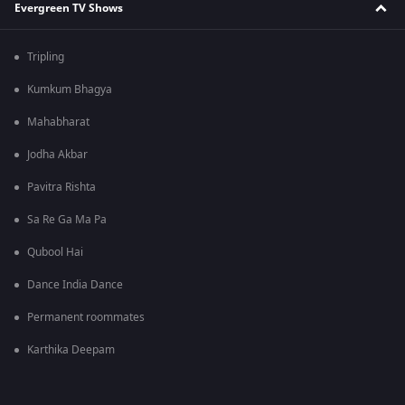
Evergreen TV Shows
Tripling
Kumkum Bhagya
Mahabharat
Jodha Akbar
Pavitra Rishta
Sa Re Ga Ma Pa
Qubool Hai
Dance India Dance
Permanent roommates
Karthika Deepam