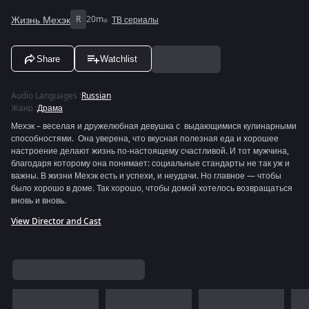
Жизнь Мехэк
R
20m
ТВ сериалы
Share
Watchlist
Audio Languages
:
Russian
Жанр
:
Драма
Мехэк – веселая и дружелюбная девушка с выдающимися кулинарными
способностями. Она уверена, что вкусная полезная еда и хорошее
настроение делают жизнь по-настоящему счастливой. И тот мужчина,
благодаря которому она понимает: социальные стандарты не так уж и
важны. В жизни Мехэк есть и успехи, и неудачи. Но главное — чтобы
было хорошо в доме. Так хорошо, чтобы домой хотелось возвращаться
вновь и вновь.
View Director and Cast