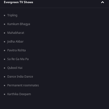
Evergreen TV Shows
Tripling
Kumkum Bhagya
Mahabharat
Jodha Akbar
Pavitra Rishta
Sa Re Ga Ma Pa
Qubool Hai
Dance India Dance
Permanent roommates
Karthika Deepam