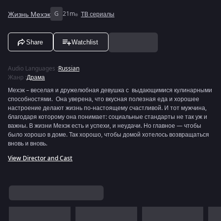
Жизнь Мехэк
G
21m
ТВ сериалы
Share
Watchlist
Audio Languages
:
Russian
Жанр
:
Драма
Мехэк – веселая и дружелюбная девушка с выдающимися кулинарными
способностями. Она уверена, что вкусная полезная еда и хорошее
настроение делают жизнь по-настоящему счастливой. И тот мужчина,
благодаря которому она понимает: социальные стандарты не так уж и
важны. В жизни Мехэк есть и успехи, и неудачи. Но главное — чтобы
было хорошо в доме. Так хорошо, чтобы домой хотелось возвращаться
вновь и вновь.
View Director and Cast