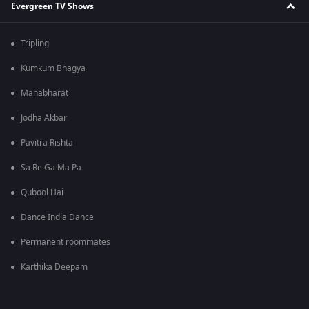
Evergreen TV Shows
Tripling
Kumkum Bhagya
Mahabharat
Jodha Akbar
Pavitra Rishta
Sa Re Ga Ma Pa
Qubool Hai
Dance India Dance
Permanent roommates
Karthika Deepam