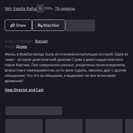
Yeh Vaada Raha
G
20m
ТВ сериалы
Share
Watchlist
Audio Languages
:
Russian
Жанр
:
Драма
Жизнь в Мумбаи всегда была источником интригующих историй. Одна из
таких – история девятилетней девочки Сурви и девятнадцатилетнего
парня Картика. Они совершенно разные, разделены происхождением,
возрастом и темпераментом, но по воле судьбы, связаны друг с другом
обещанием. Что это за обещание, и выдержит ли оно испытание
временем?
View Director and Cast