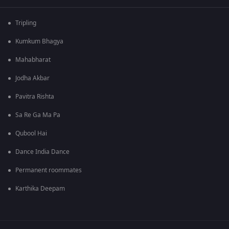
Tripling
Kumkum Bhagya
Mahabharat
Jodha Akbar
Pavitra Rishta
Sa Re Ga Ma Pa
Qubool Hai
Dance India Dance
Permanent roommates
Karthika Deepam