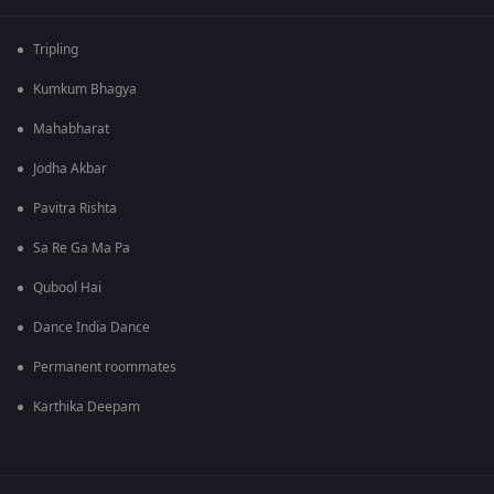
Tripling
Kumkum Bhagya
Mahabharat
Jodha Akbar
Pavitra Rishta
Sa Re Ga Ma Pa
Qubool Hai
Dance India Dance
Permanent roommates
Karthika Deepam