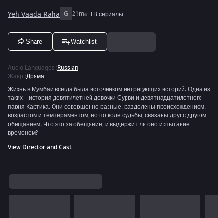
Yeh Vaada Raha
G
21m
ТВ сериалы
Share
Watchlist
Audio Languages
:
Russian
Жанр
:
Драма
Жизнь в Мумбаи всегда была источником интригующих историй. Одна из
таких – история девятилетней девочки Сурви и девятнадцатилетнего
парня Картика. Они совершенно разные, разделены происхождением,
возрастом и темпераментом, но по воле судьбы, связаны друг с другом
обещанием. Что это за обещание, и выдержит ли оно испытание
временем?
View Director and Cast