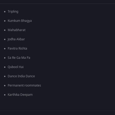
Tripling
Kumkum Bhagya
Mahabharat
Jodha Akbar
Pavitra Rishta
Sa Re Ga Ma Pa
Qubool Hai
Dance India Dance
Permanent roommates
Karthika Deepam