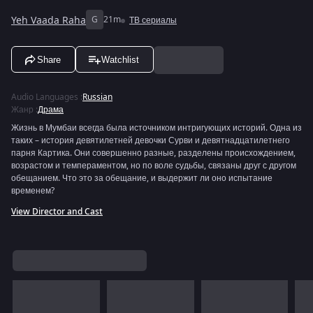
Yeh Vaada Raha
G
21m
ТВ сериалы
Share
Watchlist
Audio Languages
:
Russian
Жанр
:
Драма
Жизнь в Мумбаи всегда была источником интригующих историй. Одна из
таких – история девятилетней девочки Сурви и девятнадцатилетнего
парня Картика. Они совершенно разные, разделены происхождением,
возрастом и темпераментом, но по воле судьбы, связаны друг с другом
обещанием. Что это за обещание, и выдержит ли оно испытание
временем?
View Director and Cast