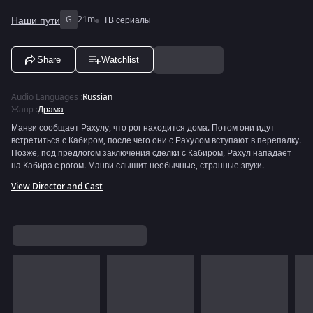
Наши пути
G
21m
ТВ сериалы
Share
Watchlist
Audio Languages
:
Russian
Жанр
:
Драма
Манви сообщает Рахулу, что рог находится дома. Потом они идут
встретиться с Кабиром, после чего они с Рахулом вступают в перепалку.
Позже, под предлогом заключения сделки с Кабиром, Рахул нападает
на Кабира с рогом. Манви слышит необычные, странные звуки.
View Director and Cast