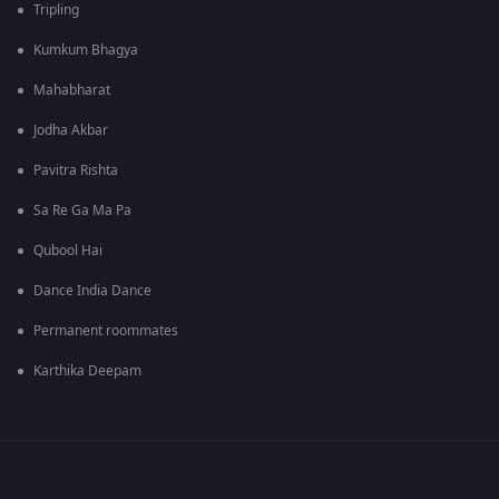
Tripling
Kumkum Bhagya
Mahabharat
Jodha Akbar
Pavitra Rishta
Sa Re Ga Ma Pa
Qubool Hai
Dance India Dance
Permanent roommates
Karthika Deepam