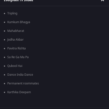
Evergreen TV Shows
Tripling
Kumkum Bhagya
Mahabharat
Jodha Akbar
Pavitra Rishta
Sa Re Ga Ma Pa
Qubool Hai
Dance India Dance
Permanent roommates
Karthika Deepam