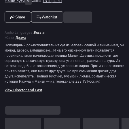
Наши пути
G
28m
ТВ сериалы
Share
Watchlist
Audio Languages
:
Russian
Жанр
:
Драма
Популярный рок-исполнитель Рахул избалован славой и вниманием, он
молод, дерзок, амбициозен… И на его жизненном пути появляется
провинциальная начинающая певица Манви. Девушка предпочитает
серьезную классическую музыку, она утонченная, ранимая натура. Их
встреча подобна столкновению двух разных миров. Противоположности
притягиваются, они манят друг друга, но при сближении грозят друг
друга испепелить. Полная мистики, музыки и любви, романтическая
история Рахула и Манви — на телеканале ZEE TV Россия!
View Director and Cast