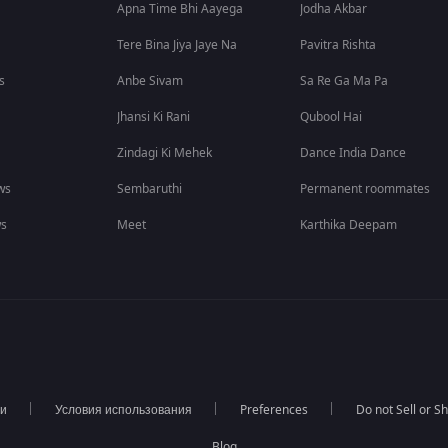
Apna Time Bhi Aayega
Jodha Akbar
Tere Bina Jiya Jaye Na
Pavitra Rishta
s
Anbe Sivam
Sa Re Ga Ma Pa
Jhansi Ki Rani
Qubool Hai
Zindagi Ki Mehek
Dance India Dance
ws
Sembaruthi
Permanent roommates
ws
Meet
Karthika Deepam
ти
Условия использования
Preferences
Do not Sell or S
Blog