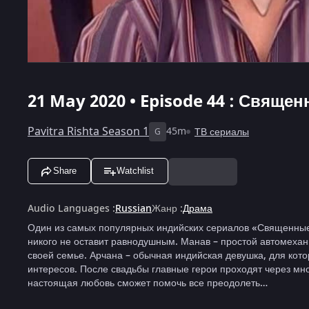
21 May 2020 • Episode 44 : Священ
Pavitra Rishta Season 1
45m
ТВ сериалы
G
Share
Watchlist
Audio Languages
:
Russian
Жанр
:
Драма
Один из самых популярных индийских сериалов «Священные 
никого не оставит равнодушным. Манав – простой автомехани
своей семье. Арчана – обычная индийская девушка, для кот
интересов. После свадьбы главные герои проходят через мн
настоящая любовь сможет помочь все преодолеть…