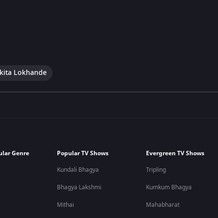
kita Lokhande
ular Genre
Popular TV Shows
Evergreen TV Shows
Kundali Bhagya
Tripling
Bhagya Lakshmi
Kumkum Bhagya
Mithai
Mahabharat